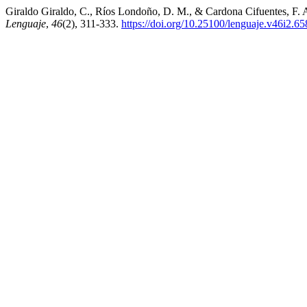
Giraldo Giraldo, C., Ríos Londoño, D. M., & Cardona Cifuentes, F. A
Lenguaje
,
46
(2), 311-333.
https://doi.org/10.25100/lenguaje.v46i2.6