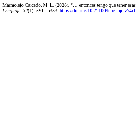
Marmolejo Caicedo, M. L. (2026). “… entonces tengo que tener esas 
Lenguaje
,
54
(1), e20115383.
https://doi.org/10.25100/lenguaje.v54i