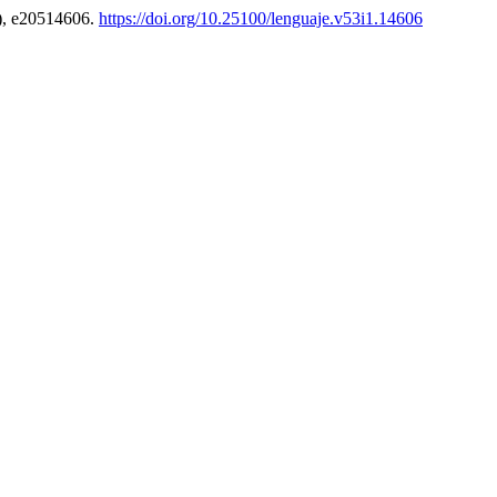
), e20514606.
https://doi.org/10.25100/lenguaje.v53i1.14606