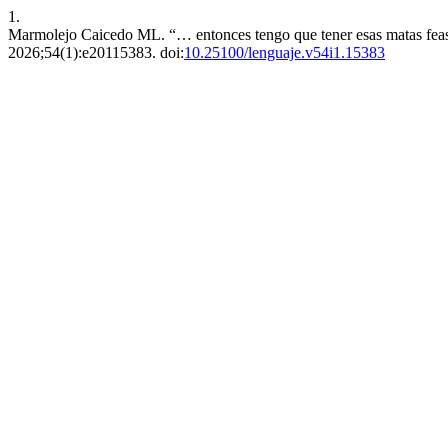
1.
Marmolejo Caicedo ML. “… entonces tengo que tener esas matas fea
2026;54(1):e20115383. doi:
10.25100/lenguaje.v54i1.15383