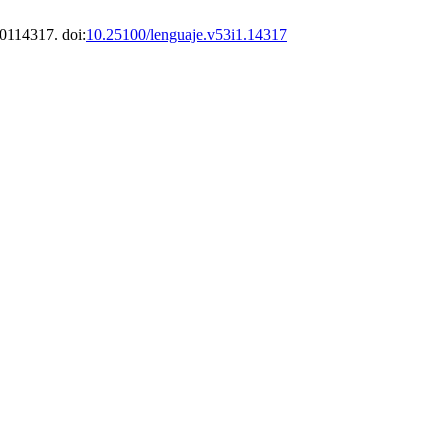
0114317. doi:
10.25100/lenguaje.v53i1.14317