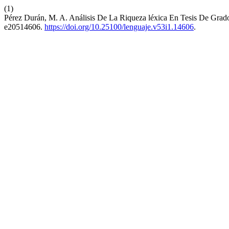
(1)
Pérez Durán, M. A. Análisis De La Riqueza léxica En Tesis De Gra
e20514606.
https://doi.org/10.25100/lenguaje.v53i1.14606
.