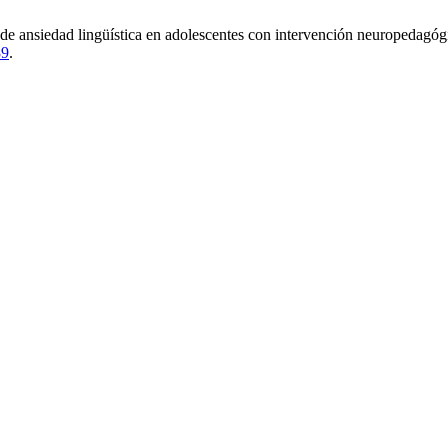
 de ansiedad lingüística en adolescentes con intervención neuropedagó
89
.